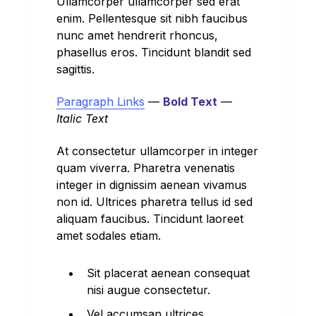
Ullamcorper ullamcorper sed erat
enim. Pellentesque sit nibh faucibus
nunc amet hendrerit rhoncus,
phasellus eros. Tincidunt blandit sed
sagittis.
Paragraph Links
—
Bold Text
—
Italic Text
At consectetur ullamcorper in integer
quam viverra. Pharetra venenatis
integer in dignissim aenean vivamus
non id. Ultrices pharetra tellus id sed
aliquam faucibus. Tincidunt laoreet
amet sodales etiam.
Sit placerat aenean consequat
nisi augue consectetur.
Vel accumsan ultrices