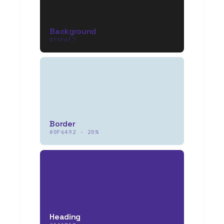
Background
#F4F6F7
Border
#0F6492 - 20%
Heading