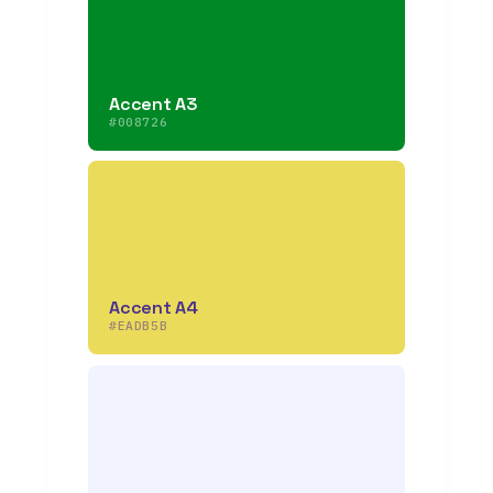
Accent A3
#008726
Accent A4
#EADB5B