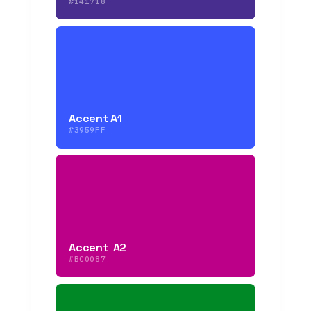
#141718
Accent A1
#3959FF
Accent A2
#BC0087